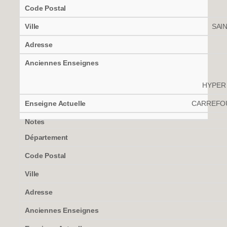
SAI
HYPER 
CARREFOU