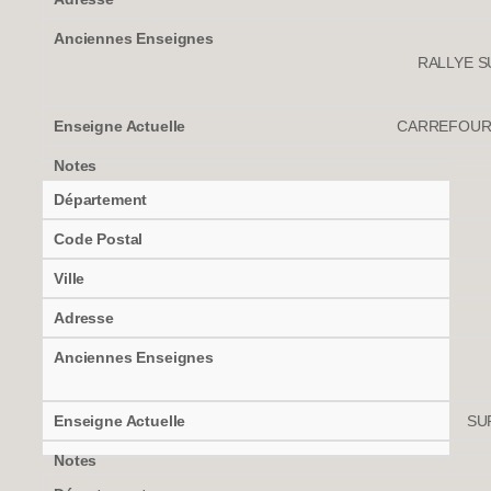
RALLYE SU
CARREFOUR M
SU