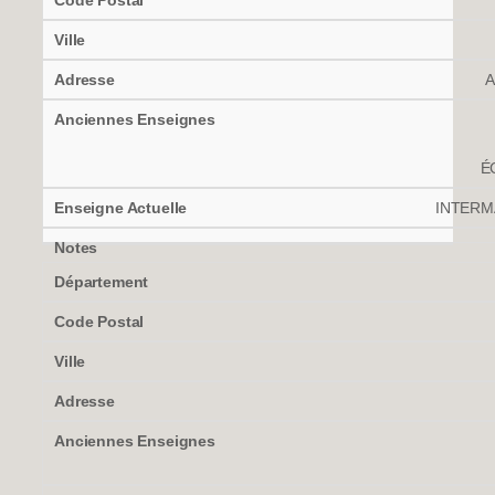
A
É
INTERM