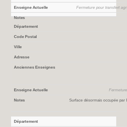
Fermeture pour transfert ag
Fermeture 
Surface désormais occupée par B