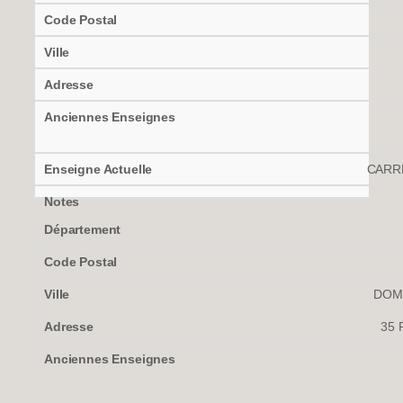
CARR
DOM
35 