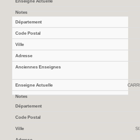
CARR
S