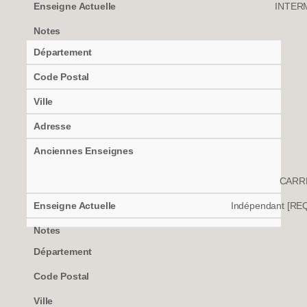
INTERM
CARR
Indépendant [R