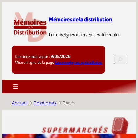
Aller
au
Mémoires de la distribution
contenu
Les enseignes à travers les décennies
Dernière mise à jour :
9/05/2026
Rechercher
Mise en ligne de la page
Les enseignes spécialisées
Accueil
Enseignes
Bravo