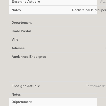
Fer
Racheté par le groupe
Fermeture déf