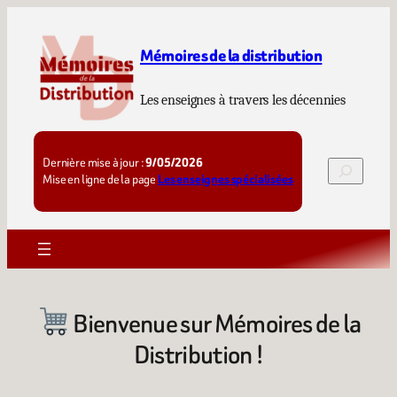
Aller
au
Mémoires de la distribution
contenu
Les enseignes à travers les décennies
Dernière mise à jour :
9/05/2026
Rechercher
Mise en ligne de la page
Les enseignes spécialisées
Bienvenue sur Mémoires de la
Distribution !